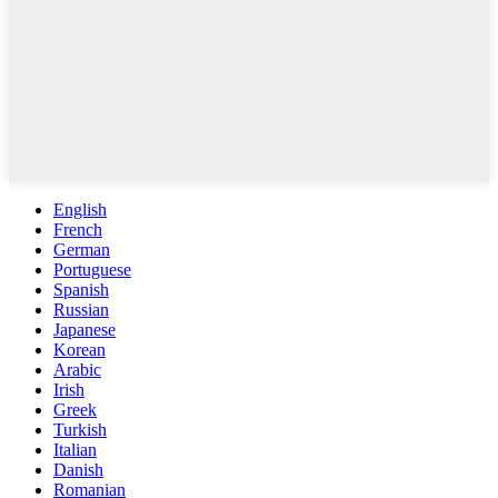
English
French
German
Portuguese
Spanish
Russian
Japanese
Korean
Arabic
Irish
Greek
Turkish
Italian
Danish
Romanian