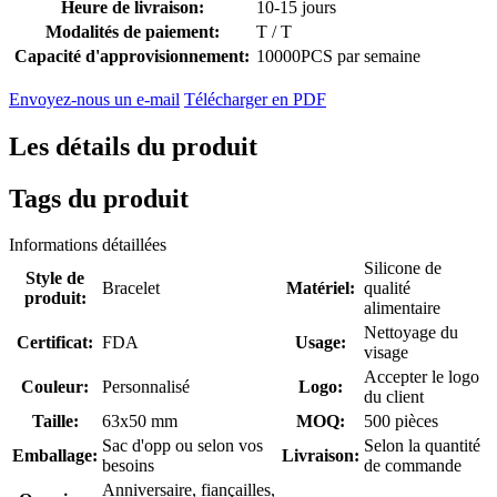
Heure de livraison:
10-15 jours
Modalités de paiement:
T / T
Capacité d'approvisionnement:
10000PCS par semaine
Envoyez-nous un e-mail
Télécharger en PDF
Les détails du produit
Tags du produit
Informations détaillées
Silicone de
Style de
Bracelet
Matériel:
qualité
produit:
alimentaire
Nettoyage du
Certificat:
FDA
Usage:
visage
Accepter le logo
Couleur:
Personnalisé
Logo:
du client
Taille:
63x50 mm
MOQ:
500 pièces
Sac d'opp ou selon vos
Selon la quantité
Emballage:
Livraison:
besoins
de commande
Anniversaire, fiançailles,