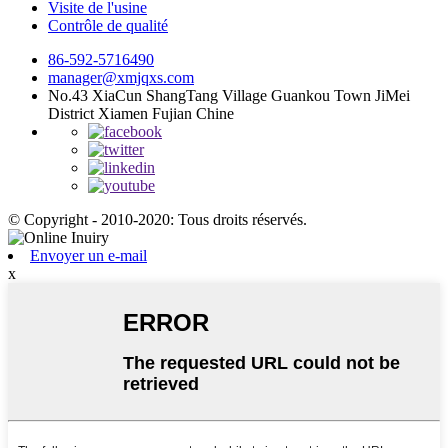
Visite de l'usine
Contrôle de qualité
86-592-5716490
manager@xmjqxs.com
No.43 XiaCun ShangTang Village Guankou Town JiMei
District Xiamen Fujian Chine
© Copyright - 2010-2020: Tous droits réservés.
Envoyer un e-mail
x