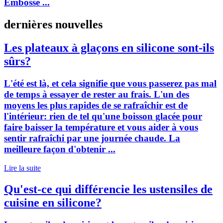
Embosse ...
dernières nouvelles
Les plateaux à glaçons en silicone sont-ils
sûrs?
L'été est là, et cela signifie que vous passerez pas mal
de temps à essayer de rester au frais. L'un des
moyens les plus rapides de se rafraîchir est de
l'intérieur: rien de tel qu'une boisson glacée pour
faire baisser la température et vous aider à vous
sentir rafraîchi par une journée chaude. La
meilleure façon d'obtenir ...
Lire la suite
Qu'est-ce qui différencie les ustensiles de
cuisine en silicone?