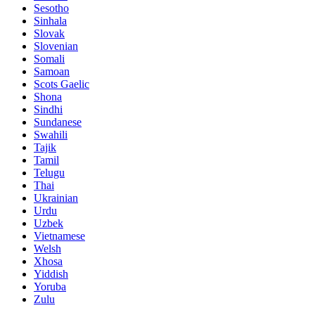
Sesotho
Sinhala
Slovak
Slovenian
Somali
Samoan
Scots Gaelic
Shona
Sindhi
Sundanese
Swahili
Tajik
Tamil
Telugu
Thai
Ukrainian
Urdu
Uzbek
Vietnamese
Welsh
Xhosa
Yiddish
Yoruba
Zulu